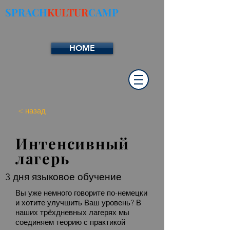
SPRACH
KULTUR
CAMP
HOME
< назад
Интенсивный
лагерь
3 дня языковое обучение
Вы уже немного говорите по-немецки
и хотите улучшить Ваш уровень? В
наших трёхдневных лагерях мы
соединяем теорию с практикой