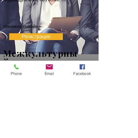
тренинги онлайн
Регистрация
Межкультурны
й тренинг
Комбинация:
Phone
Email
Facebook
Языковое
обучение и
межкультурная
тренировка
Мы учитываем в нашей программе
потребности работники, торгового
персонала и руководителей
международных предприятиях!