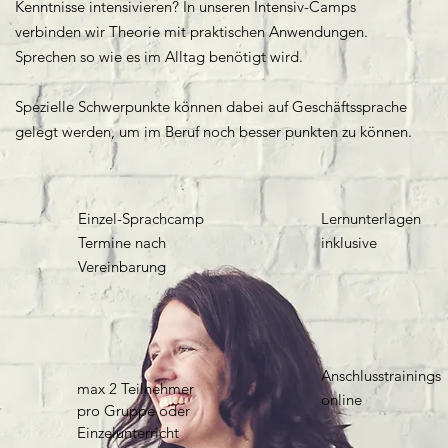
Kenntnisse intensivieren? In unseren Intensiv-Camps
verbinden wir Theorie mit praktischen Anwendungen.
Sprechen so wie es im Alltag benötigt wird.
Spezielle Schwerpunkte können dabei auf Geschäftssprache
gelegt werden, um im Beruf noch besser punkten zu können.
Einzel-Sprachcamp
Lernunterlagen
Termine nach
inklusive
Vereinbarung
Anschlusstrainings
max 2 Teilnehmer
online
pro Gruppe oder
Einzelunterricht